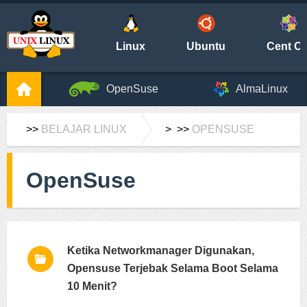
Linux
Ubuntu
Cent O
OpenSuse
AlmaLinux
>>
BELAJAR LINUX
> >>
OPENSUSE
OpenSuse
Ketika Networkmanager Digunakan,
Opensuse Terjebak Selama Boot Selama
10 Menit?