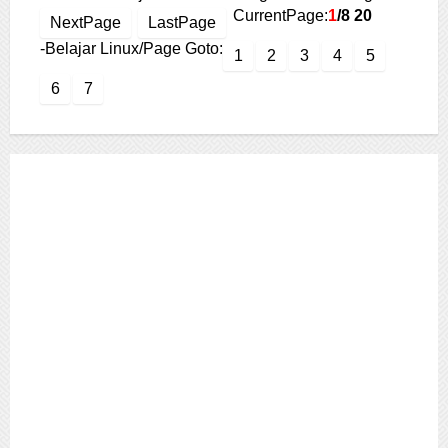
CurrentPage:
1
/8
20
NextPage
LastPage
-Belajar Linux/Page Goto:
1
2
3
4
5
6
7