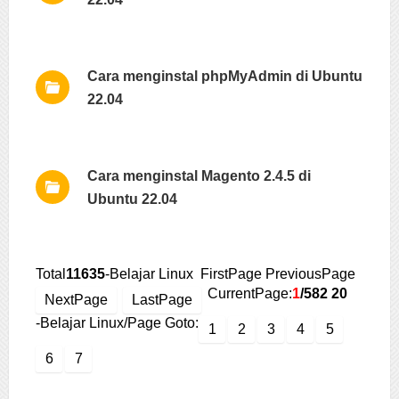
Cara menginstal phpMyAdmin di Ubuntu
22.04
Cara menginstal Magento 2.4.5 di
Ubuntu 22.04
Total
11635
-Belajar Linux FirstPage PreviousPage
CurrentPage:
1
/582
20
NextPage
LastPage
-Belajar Linux/Page Goto:
1
2
3
4
5
6
7