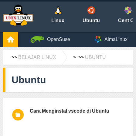
Linux
Ubuntu
Cent O
OpenSuse
AlmaLinux
>>
BELAJAR LINUX
> >>
UBUNTU
Ubuntu
Cara Menginstal vscode di Ubuntu