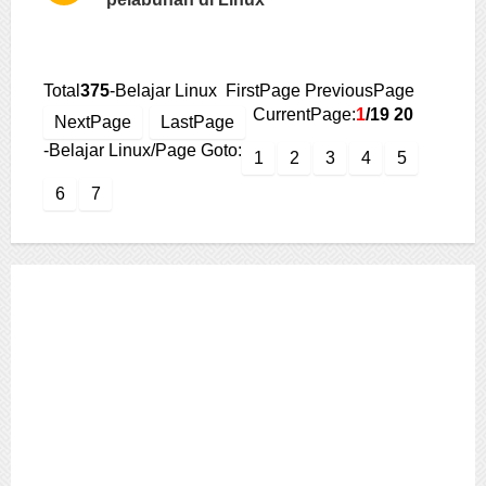
Total
375
-Belajar Linux FirstPage PreviousPage
CurrentPage:
1
/19
20
NextPage
LastPage
-Belajar Linux/Page Goto:
1
2
3
4
5
6
7