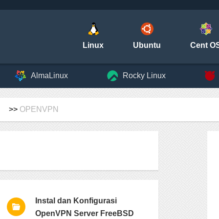
Linux
Ubuntu
Cent O
AlmaLinux
Rocky Linux
>>
OPENVPN
Instal dan Konfigurasi
OpenVPN Server FreeBSD