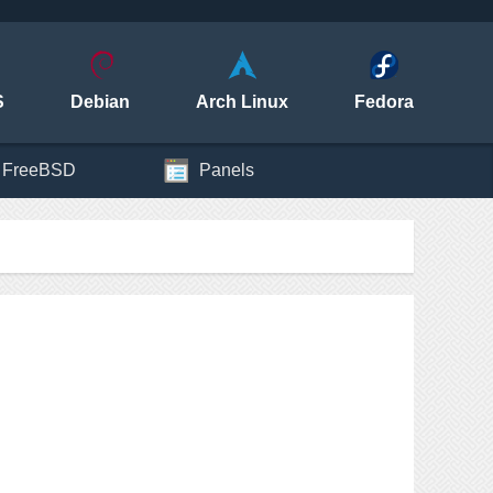
S
Debian
Arch Linux
Fedora
FreeBSD
Panels