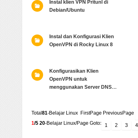
Instal klien VPN Pritunl di
Debian/Ubuntu
Instal dan Konfigurasi Klien
OpenVPN di Rocky Linux 8
Konfigurasikan Klien
OpenVPN untuk
menggunakan Server DNS
tertentu
Total
81
-Belajar Linux FirstPage PreviousPage
1
/5
20
-Belajar Linux/Page Goto:
1
2
3
4