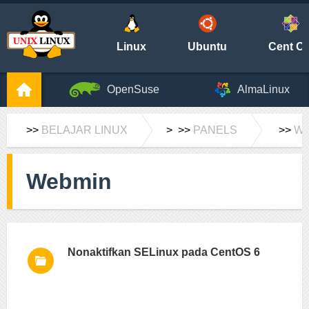
Linux
Ubuntu
Cent O
OpenSuse
AlmaLinux
>>
BELAJAR LINUX
> >>
PANELS
>>
WE
Webmin
Nonaktifkan SELinux pada CentOS 6