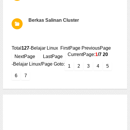
Berkas Salinan Cluster
Total
127
-Belajar Linux FirstPage PreviousPage
CurrentPage:
1
/7
20
NextPage
LastPage
-Belajar Linux/Page Goto:
1
2
3
4
5
6
7