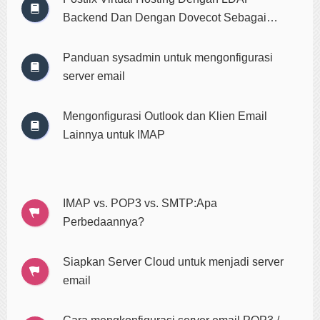
Backend Dan Dengan Dovecot Sebagai
Server IMAP/POP3 Di Ubuntu Bionic Beaver
18.04 LTS
Panduan sysadmin untuk mengonfigurasi
server email
Mengonfigurasi Outlook dan Klien Email
Lainnya untuk IMAP
IMAP vs. POP3 vs. SMTP:Apa
Perbedaannya?
Siapkan Server Cloud untuk menjadi server
email