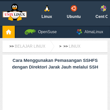
Linux
Ubuntu
Cent O
OpenSuse
AlmaLinux
>>
BELAJAR LINUX
> >>
LINUX
Cara Menggunakan Pemasangan SSHFS
dengan Direktori Jarak Jauh melalui SSH