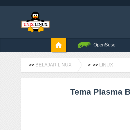
OpenSuse
>>
BELAJAR LINUX
> >>
LINUX
Tema Plasma Br