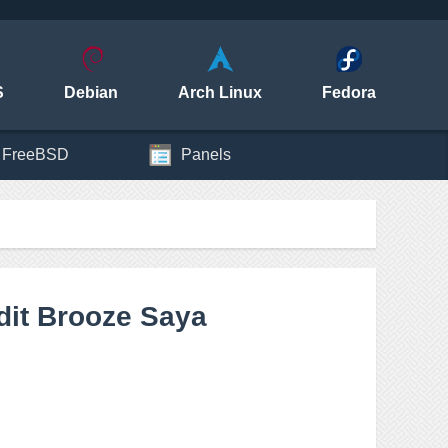
S
Debian
Arch Linux
Fedora
FreeBSD
Panels
dit Brooze Saya