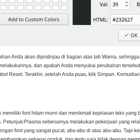
ahan Anda akan dipratinjau di bagian atas tab Warna, sehingg
elakukannya, dan apakah Anda menyukai perubahan tersebut. 
ol Reset. Terakhir, setelah Anda puas, klik Simpan. Kemudian
k memiliki font hitam murni dan menikmati kejelasan teks yang
en. Petunjuk:Plasma sebenarnya melakukan pekerjaan yang relat
engan font yang sangat pucat, abu-abu di atas abu-abu. Tapi k
ikembangkan sebagai produk, dan tentu saja tidak dengan mem