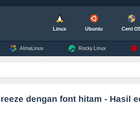
Linux
Ubuntu
Cent O
AlmaLinux
Rocky Linux
eeze dengan font hitam - Hasil e