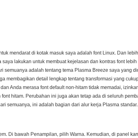
ntuk mendarat di kotak masuk saya adalah font Linux. Dan lebih
saya lakukan untuk membuat kejelasan dan kontras font lebih ti
ri semuanya adalah tentang tema Plasma Breeze saya yang dimo
uga membagikan detail lengkap tentang transformasi yang cukup 
an Anda merasa font default non-hitam tidak memadai, izinka
nt hitam. Perubahan ini juga akan tetap ada di seluruh pemba
dari semuanya, ini adalah bagian dari alur kerja Plasma standar
em. Di bawah Penampilan, pilih Warna. Kemudian, di panel kana