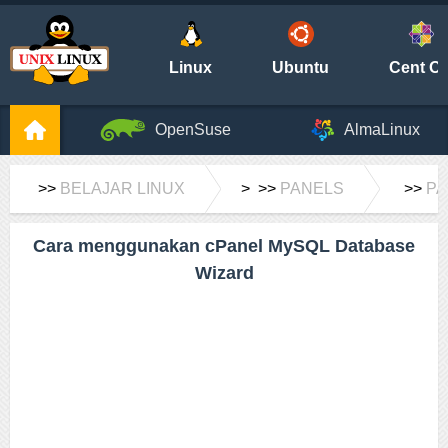
Linux
Ubuntu
Cent O
OpenSuse
AlmaLinux
>>
BELAJAR LINUX
> >>
PANELS
>>
PA
Cara menggunakan cPanel MySQL Database
Wizard