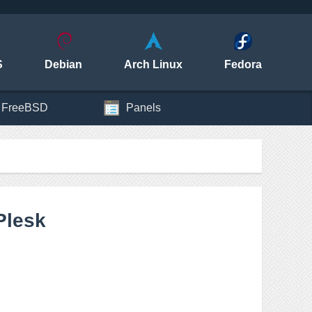
S
Debian
Arch Linux
Fedora
FreeBSD
Panels
Plesk