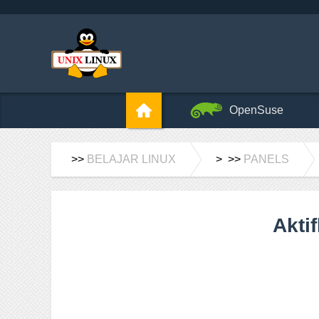
OpenSuse
>>
BELAJAR LINUX
> >>
PANELS
Akti