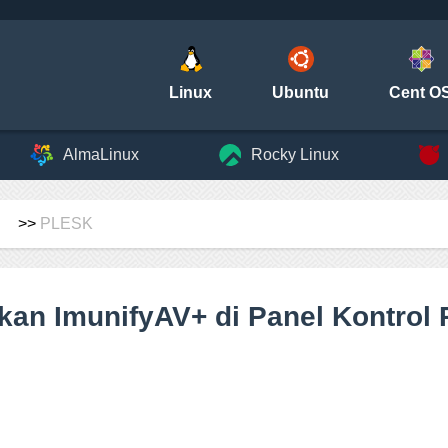
Linux
Ubuntu
Cent O
AlmaLinux
Rocky Linux
>>
PLESK
fkan ImunifyAV+ di Panel Kontrol 