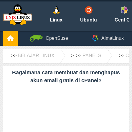
Linux
Ubuntu
Cent O
OpenSuse
AlmaLinux
>>
BELAJAR LINUX
> >>
PANELS
>>
CP
Bagaimana cara membuat dan menghapus
akun email gratis di cPanel?