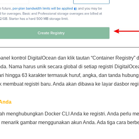
nel kontrol DigitalOcean dan klik tautan “Container Registry” di 
da. Nama harus unik secara global di setiap registri DigitalO
i dari hingga 63 karakter termasuk huruf, angka, dan tanda hubung
 membuat registri baru. Anda akan dibawa ke layar dasbor regis
 Anda
h menghubungkan Docker CLI Anda ke registri. Anda perlu mem
menarik gambar menggunakan akun Anda. Ada tiga cara berbe