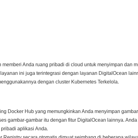
an memberi Anda ruang pribadi di cloud untuk menyimpan dan m
layanan ini juga terintegrasi dengan layanan DigitalOcean la
menggunakannya dengan cluster Kubernetes Terkelola.
aing Docker Hub yang memungkinkan Anda menyimpan gambar D
es gambar-gambar itu dengan fitur DigitalOcean lainnya. And
pribadi aplikasi Anda.
r Registry secara otomatis dimuat seimbang di beberapa wilay