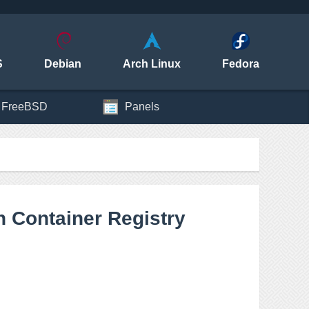
S
Debian
Arch Linux
Fedora
FreeBSD
Panels
 Container Registry