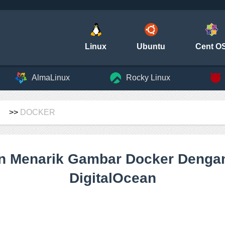
Linux
Ubuntu
Cent O
AlmaLinux
Rocky Linux
>>
DOCKER
 Menarik Gambar Docker Dengan
DigitalOcean