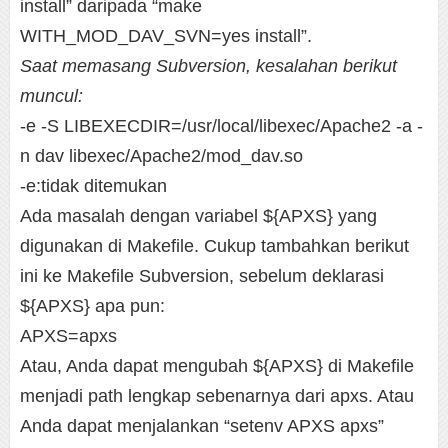
install” daripada “make
WITH_MOD_DAV_SVN=yes install”.
Saat memasang Subversion, kesalahan berikut
muncul:
-e -S LIBEXECDIR=/usr/local/libexec/Apache2 -a -
n dav libexec/Apache2/mod_dav.so
-e:tidak ditemukan
Ada masalah dengan variabel ${APXS} yang
digunakan di Makefile. Cukup tambahkan berikut
ini ke Makefile Subversion, sebelum deklarasi
${APXS} apa pun:
APXS=apxs
Atau, Anda dapat mengubah ${APXS} di Makefile
menjadi path lengkap sebenarnya dari apxs. Atau
Anda dapat menjalankan “setenv APXS apxs”