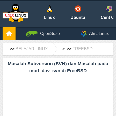
Linux
Ubuntu
Cent O
OpenSuse
AlmaLinux
>>
BELAJAR LINUX
> >>
FREEBSD
Masalah Subversion (SVN) dan Masalah pada
mod_dav_svn di FreeBSD