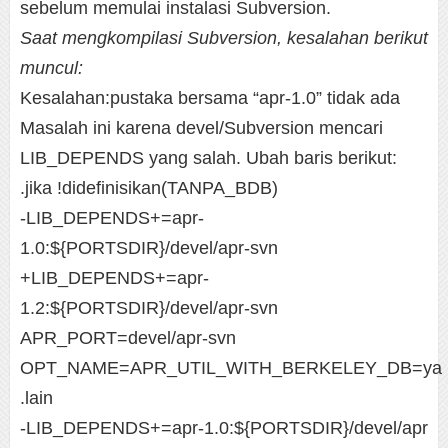
sebelum memulai instalasi Subversion.
Saat mengkompilasi Subversion, kesalahan berikut
muncul:
Kesalahan:pustaka bersama “apr-1.0” tidak ada
Masalah ini karena devel/Subversion mencari
LIB_DEPENDS yang salah. Ubah baris berikut:
.jika !didefinisikan(TANPA_BDB)
-LIB_DEPENDS+=apr-
1.0:${PORTSDIR}/devel/apr-svn
+LIB_DEPENDS+=apr-
1.2:${PORTSDIR}/devel/apr-svn
APR_PORT=devel/apr-svn
OPT_NAME=APR_UTIL_WITH_BERKELEY_DB=ya
.lain
-LIB_DEPENDS+=apr-1.0:${PORTSDIR}/devel/apr