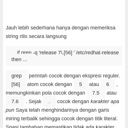
Jauh lebih sederhana hanya dengan memeriksa
string rilis secara langsung
if grep -q 'release 7\.[56] ' /etc/redhat-release

grep
perintah cocok dengan ekspresi reguler.
[56]
atom cocok dengan
5
atau
6
,
memungkinkan pola cocok dengan
7.5
atau
7.6
. Sejak
.
cocok dengan
karakter apa
pun
Saya telah menghindarinya dengan garis
miring terbalik sehingga cocok dengan titik literal.
Spasi tambahan memastikan tidak ada karakter