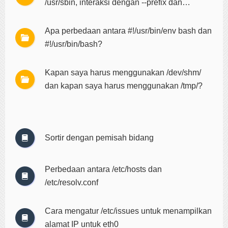
/usr/sbin, interaksi dengan --prefix dan
DESTDIR
Apa perbedaan antara #!/usr/bin/env bash dan
#!/usr/bin/bash?
Kapan saya harus menggunakan /dev/shm/
dan kapan saya harus menggunakan /tmp/?
Sortir dengan pemisah bidang
Perbedaan antara /etc/hosts dan
/etc/resolv.conf
Cara mengatur /etc/issues untuk menampilkan
alamat IP untuk eth0