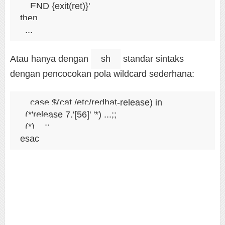
    END {exit(ret)}'

then

Atau hanya dengan
sh
standar sintaks
dengan pencocokan pola wildcard sederhana:
case $(cat /etc/redhat-release) in

  (*'release 7.'[56]' '*) ...;;

  (*) ...;;
