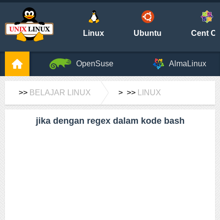
Linux
Ubuntu
Cent O
OpenSuse
AlmaLinux
>>
BELAJAR LINUX
> >>
LINUX
jika dengan regex dalam kode bash