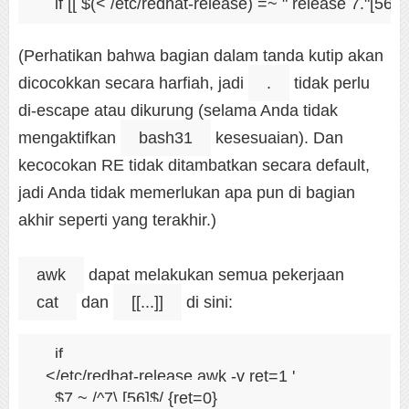
(Perhatikan bahwa bagian dalam tanda kutip akan
dicocokkan secara harfiah, jadi
.
tidak perlu
di-escape atau dikurung (selama Anda tidak
mengaktifkan
bash31
kesesuaian). Dan
kecocokan RE tidak ditambatkan secara default,
jadi Anda tidak memerlukan apa pun di bagian
akhir seperti yang terakhir.)
awk
dapat melakukan semua pekerjaan
cat
dan
[[...]]
di sini:
if

  </etc/redhat-release awk -v ret=1 '

    $7 ~ /^7\.[56]$/ {ret=0}
