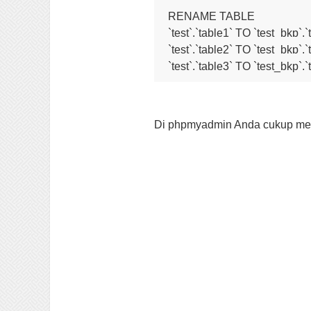
RENAME TABLE 

`test`.`table1` TO `test_bkp`.`t
`test`.`table2` TO `test_bkp`.`t
Di phpmyadmin Anda cukup men