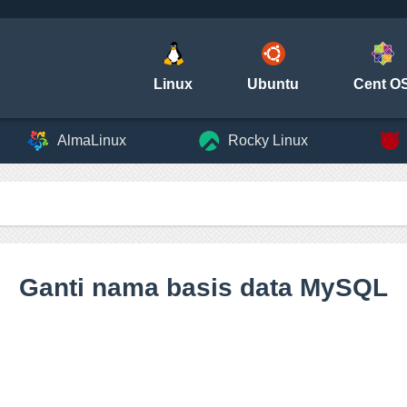
Linux
Ubuntu
Cent O
AlmaLinux
Rocky Linux
Ganti nama basis data MySQL