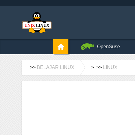
OpenSuse
>>
BELAJAR LINUX
> >>
LINUX