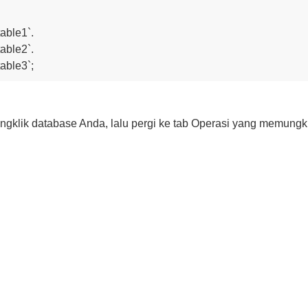
able1`,

able2`,

gklik database Anda, lalu pergi ke tab Operasi yang memung