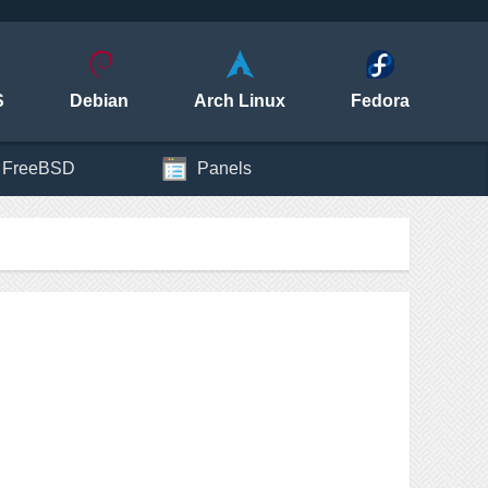
S
Debian
Arch Linux
Fedora
FreeBSD
Panels